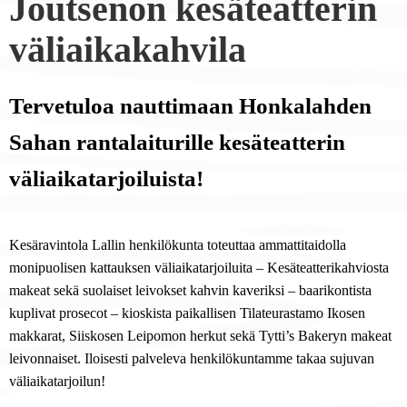
Joutsenon kesäteatterin
väliaikakahvila
Tervetuloa nauttimaan Honkalahden
Sahan rantalaiturille kesäteatterin
väliaikatarjoiluista!
Kesäravintola Lallin henkilökunta toteuttaa ammattitaidolla
monipuolisen kattauksen väliaikatarjoiluita – Kesäteatterikahviosta
makeat sekä suolaiset leivokset kahvin kaveriksi – baarikontista
kuplivat prosecot – kioskista paikallisen Tilateurastamo Ikosen
makkarat, Siiskosen Leipomon herkut sekä Tytti’s Bakeryn makeat
leivonnaiset. Iloisesti palveleva henkilökuntamme takaa sujuvan
väliaikatarjoilun!