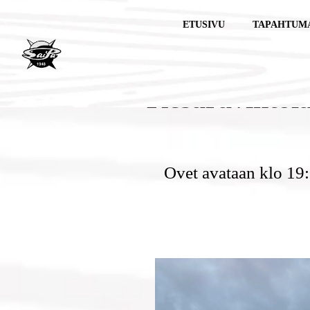
Skip
to
ETUSIVU
TAPAHTUM
content
Kesäravintola 
Ovet avataan klo 19:0