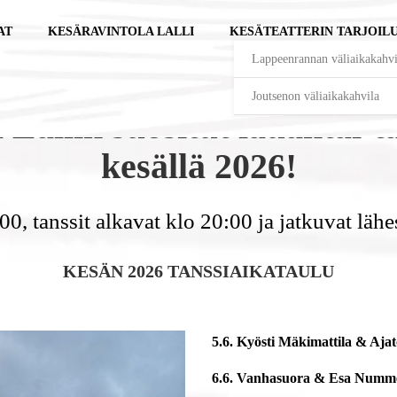
AT
KESÄRAVINTOLA LALLI
KESÄTEATTERIN TARJOIL
Lappeenrannan väliaikakahvi
Joutsenon väliaikakahvila
Lallin suositut lauantai-t
kesällä 2026!
0, tanssit alkavat klo 20:00 ja jatkuvat lähe
KESÄN 2026 TANSSIAIKATAULU
5.6. Kyösti Mäkimattila & Aj
6.6. Vanhasuora & Esa Num