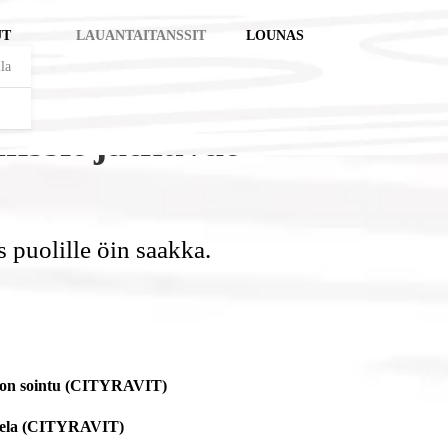
UT
LAUANTAITANSSIT
LOUNAS
la
anssit jatkuvat
s puolille öin saakka.
aton sointu (CITYRAVIT)
mela (CITYRAVIT)