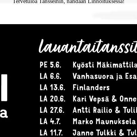
Tervetuloa Tansseihin, nähdään Linnoituksessa!