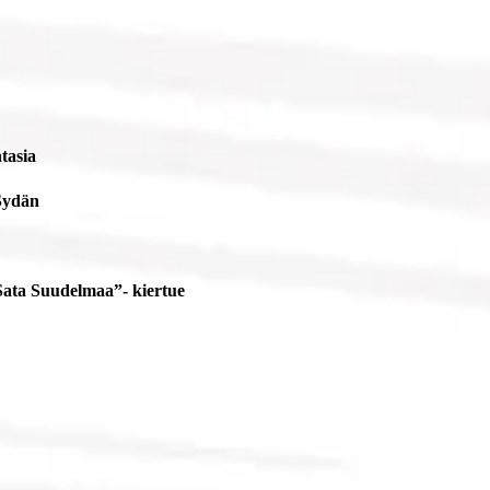
tasia
Sydän
Sata Suudelmaa”- kiertue