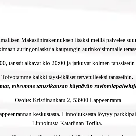
lmallisen Makasiinirakennuksen lisäksi meillä palvelee suuri
maan auringonlaskuja kaupungin aurinkoisimmalle terassipi
:00, tanssit alkavat klo 20:00 ja jatkuvat kolmen tanssisetin
Toivotamme kaikki täysi-ikäiset tervetulleeksi tansseihin.
omat, toivomme tanssikansan käyttävän ravintolapalvelu
Osoite: Kristiinankatu 2, 53900 Lappeenranta
appeenrannan keskustasta. Linnoituksesta löytyy parkkipaik
Linnoitusta Katariinan Torilta.